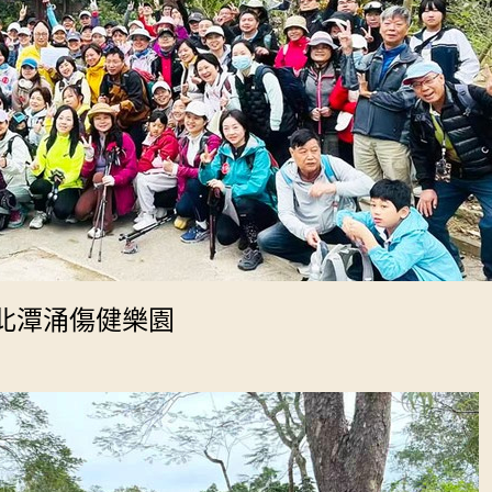
貢北潭涌傷健樂園