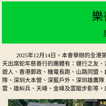
樂
2025年12月14日，本會舉辦的全
天出席蛇年慈善行的團體有：健行之友、
遊人、香港郵政、機電長跑、山路同盟、
隊、深圳大本營、深藍戶外、深圳雄鷹隊
雲、雄糾兵、天峰、金峰及雲蹤步影等，