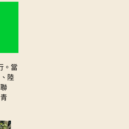
行。當
成、陸
大聯
天青