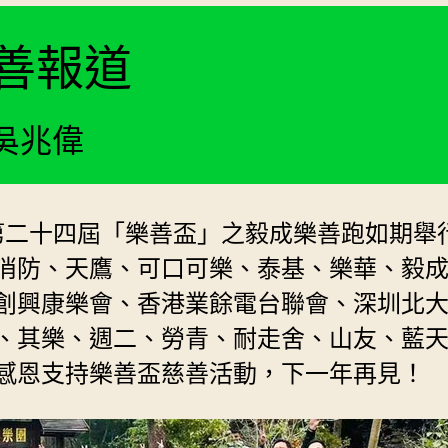
善報道
吳兆偉
港第二十四屆「樂善盃」之毅成樂善跑如期舉
消防、天鷹、可口可樂、泰基、樂華、毅
創興康樂會、香港業餘電台聯會、深圳北
、其樂、週二、勞青、耐走舍、山友、藍
感恩支持樂善盃慈善活動，下一年再見！